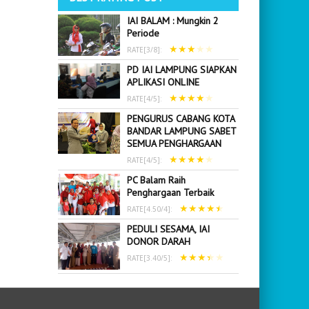
IAI BALAM : Mungkin 2
Periode
★
★
★
★
★
RATE[
3
/
8
]:
PD IAI LAMPUNG SIAPKAN
APLIKASI ONLINE
★
★
★
★
★
RATE[
4
/
5
]:
PENGURUS CABANG KOTA
BANDAR LAMPUNG SABET
SEMUA PENGHARGAAN
★
★
★
★
★
RATE[
4
/
5
]:
PC Balam Raih
Penghargaan Terbaik
★
★
★
★
★
RATE[
4.50
/
4
]:
PEDULI SESAMA, IAI
DONOR DARAH
★
★
★
★
★
RATE[
3.40
/
5
]: