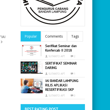
Popular
Comments
Tags
“IAI
Serifikat Seminar dan
Konfercab II 2018
SUTANTO APT
2
SERTIFIKAT SEMINAR
DARING
SUTANTO APT
1
IAI BANDAR LAMPUNG
RILIS APLIKASI
RESERTIFIKASI SKP
SUTANTO APT
0
BEST RATING POST