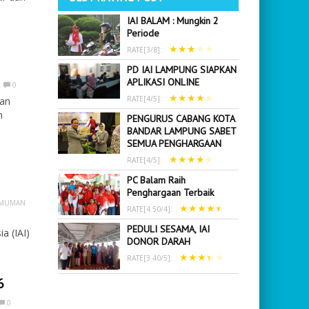
IAI BALAM : Mungkin 2
Periode
★
★
★
★
★
RATE[
3
/
8
]:
PD IAI LAMPUNG SIAPKAN
APLIKASI ONLINE
0
★
★
★
★
★
RATE[
4
/
5
]:
tan
n
PENGURUS CABANG KOTA
BANDAR LAMPUNG SABET
SEMUA PENGHARGAAN
★
★
★
★
★
RATE[
4
/
5
]:
PC Balam Raih
Penghargaan Terbaik
MUMAN
★
★
★
★
★
RATE[
4.50
/
4
]:
PEDULI SESAMA, IAI
a (IAI)
DONOR DARAH
★
★
★
★
★
RATE[
3.40
/
5
]:
6
0