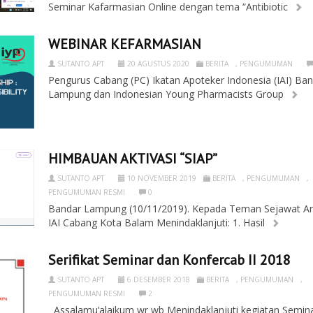
Seminar Kafarmasian Online dengan tema “Antibiotic
WEBINAR KEFARMASIAN
SUTANTO APT
20 AGUSTUS 2020
BERITA
,
PENGUMUMAN
Pengurus Cabang (PC) Ikatan Apoteker Indonesia (IAI) Ba
Lampung dan Indonesian Young Pharmacists Group
HIMBAUAN AKTIVASI “SIAP”
SUTANTO APT
10 NOVEMBER 2019
BERITA
,
PENGUMUMAN
,
PENGUMUMAN RESMI
0
Bandar Lampung (10/11/2019). Kepada Teman Sejawat A
IAI Cabang Kota Balam Menindaklanjuti: 1. Hasil
Serifikat Seminar dan Konfercab II 2018
SUTANTO APT
6 DESEMBER 2018
BERITA
,
PENGUMUMAN
,
PENGUMUMAN RESMI
2
Assalamu’alaikum wr wb Menindaklanjuti kegiatan Semin