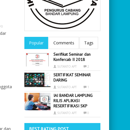
0
ndar
Popular
Comments
Tags
Serifikat Seminar dan
Konfercab II 2018
SUTANTO APT
2
SERTIFIKAT SEMINAR
DARING
nggota
SUTANTO APT
1
IAI BANDAR LAMPUNG
RILIS APLIKASI
RESERTIFIKASI SKP
SUTANTO APT
0
ar dan
BEST RATING POST