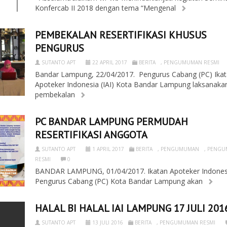
Konfercab II 2018 dengan tema “Mengenal
PEMBEKALAN RESERTIFIKASI KHUSUS
PENGURUS
SUTANTO APT
22 APRIL 2017
BERITA
,
PENGUMUMAN RESMI
Bandar Lampung, 22/04/2017. Pengurus Cabang (PC) Ika
Apoteker Indonesia (IAI) Kota Bandar Lampung laksanaka
pembekalan
PC BANDAR LAMPUNG PERMUDAH
RESERTIFIKASI ANGGOTA
SUTANTO APT
1 APRIL 2017
BERITA
,
PENGUMUMAN
,
PENGU
RESMI
0
BANDAR LAMPUNG, 01/04/2017. Ikatan Apoteker Indonesi
Pengurus Cabang (PC) Kota Bandar Lampung akan
HALAL BI HALAL IAI LAMPUNG 17 JULI 201
SUTANTO APT
13 JULI 2016
BERITA
,
PENGUMUMAN RESMI